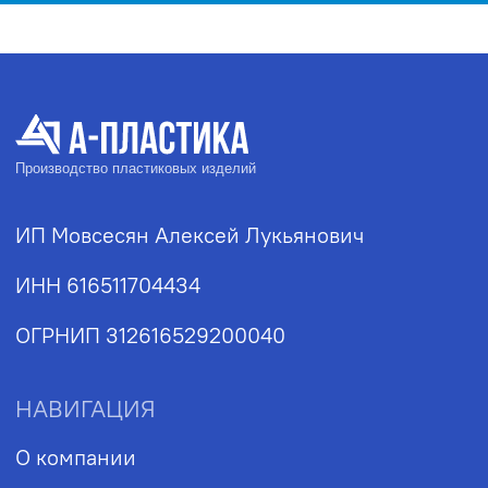
Контакты
Блог
КОНТАКТЫ
Адрес
Адрес: г. Ростов-на-Дону,
1-я Форматная ул., 20
Телефон
+7 (928) 147-00-
07
Почта
plastika.a@yandex.ru
Часы работы
Пн-Пт: 9:00-18:00
Политика обработки персональных данных
2026, А-Пластика