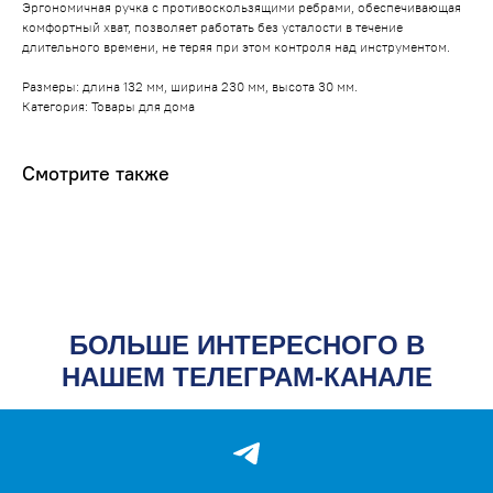
Эргономичная ручка с противоскользящими ребрами, обеспечивающая
комфортный хват, позволяет работать без усталости в течение
длительного времени, не теряя при этом контроля над инструментом.
Размеры: длина 132 мм, ширина 230 мм, высота 30 мм.
Категория: Товары для дома
Смотрите также
Производство пластиковых изделий
ИП Мовсесян Алексей Лукьянович
ИНН 616511704434
ОГРНИП 312616529200040
БОЛЬШЕ ИНТЕРЕСНОГО В
НАВИГАЦИЯ
НАШЕМ ТЕЛЕГРАМ-КАНАЛЕ
О компании
Каталог
Опт