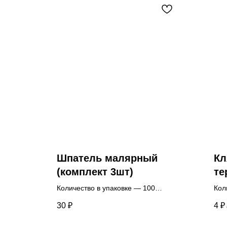
Шпатель малярный
Кл
(комплект 3шт)
те
Количество в упаковке — 100
Кол
комплектов.
Цен
30
₽
4
₽
Цена указана за 1 комплект.