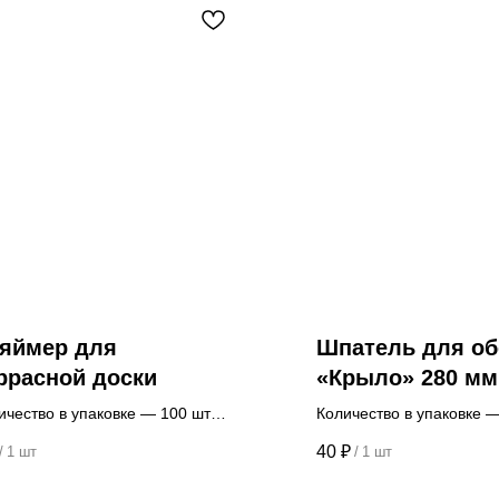
яймер для
Шпатель для об
ррасной доски
«Крыло» 280 мм
прижимной для
ичество в упаковке — 100 шт.
Количество в упаковке —
разглаживания
а указана за 1 шт.
Цена указана за 1 шт.
40
₽
/
1 шт
/
1 шт