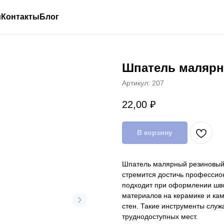
и
Контакты
Блог
Шпатель маляр
Артикул:
207
22,00
₽
В корзину
Шпатель малярный резиновый 
стремится достичь профессион
подходит при оформлении швов
материалов на керамике и кам
стен. Такие инструменты служ
труднодоступных мест.