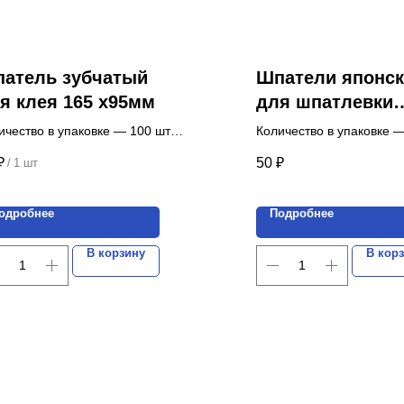
атель зубчатый
Шпатели японск
я клея 165 х95мм
для шпатлевки
50/80/100/120 мм
ичество в упаковке — 100 шт.
Количество в упаковке 
(набор 4 шт.)
а указана за 1 шт.
комплектов.
₽
50
₽
/
1 шт
Цена указана за 1 компл
одробнее
Подробнее
В корзину
В кор