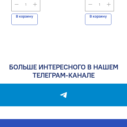
НАВИГАЦИЯ
О компании
В корзину
В корзину
Каталог
Опт
Контакты
Блог
КОНТАКТЫ
БОЛЬШЕ ИНТЕРЕСНОГО В НАШЕМ
Адрес
ТЕЛЕГРАМ-КАНАЛЕ
Адрес: г. Ростов-на-Дону,
1-я Форматная ул., 20
Телефон
+7 (928) 147-00-
07
Почта
plastika.a@yandex.ru
Часы работы