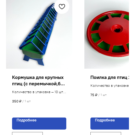
Кормушка для крупных
Поилка для птиц 2л.
птиц (с перемычкой,без
Количество в упаковке — 4
перемычки). Размеры:
Цена указана за 1 шт.
Количество в упаковке — 10 шт.
75
₽
Производство пластиковых изделий
/
1 шт
150х150х800
Цена указана за 1 шт.
350
₽
/
1 шт
ИП Мовсесян Алексей Лукьянович
ИНН 616511704434
Подробнее
Подробнее
ОГРНИП 312616529200040