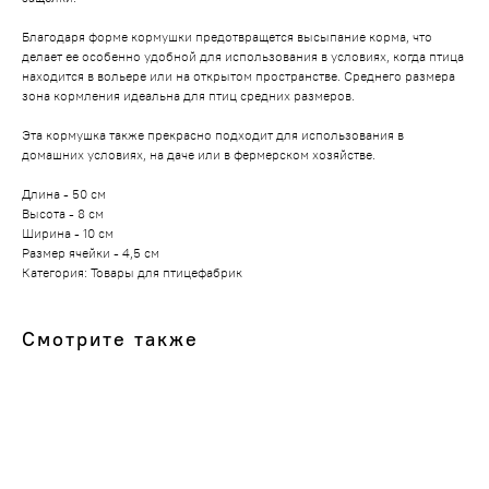
Благодаря форме кормушки предотвращется высыпание корма, что
делает ее особенно удобной для использования в условиях, когда птица
находится в вольере или на открытом пространстве. Среднего размера
зона кормления идеальна для птиц средних размеров.
Эта кормушка также прекрасно подходит для использования в
домашних условиях, на даче или в фермерском хозяйстве.
Длина - 50 см
Высота - 8 см
Ширина - 10 см
Размер ячейки - 4,5 см
Категория: Товары для птицефабрик
Производство пластиковых изделий
Смотрите также
ИП Мовсесян Алексей Лукьянович
ИНН 616511704434
ОГРНИП 312616529200040
НАВИГАЦИЯ