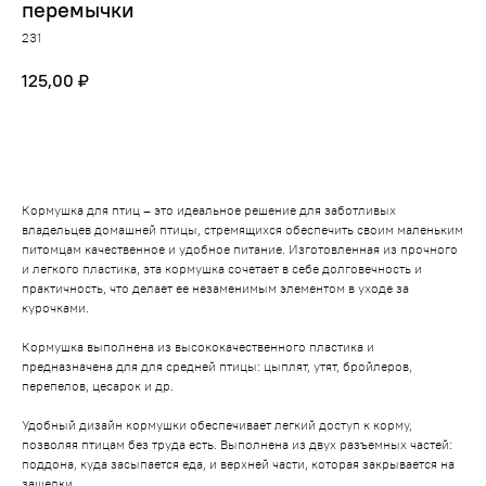
перемычки
231
125,00
₽
В корзину
Кормушка для птиц – это идеальное решение для заботливых
владельцев домашней птицы, стремящихся обеспечить своим маленьким
питомцам качественное и удобное питание. Изготовленная из прочного
и легкого пластика, эта кормушка сочетает в себе долговечность и
практичность, что делает ее незаменимым элементом в уходе за
курочками.
Кормушка выполнена из высококачественного пластика и
предназначена для для средней птицы: цыплят, утят, бройлеров,
перепелов, цесарок и др.
Удобный дизайн кормушки обеспечивает легкий доступ к корму,
позволяя птицам без труда есть. Выполнена из двух разъемных частей:
поддона, куда засыпается еда, и верхней части, которая закрывается на
защелки.