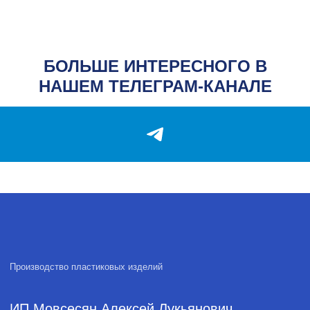
Опт
Контакты
Блог
БОЛЬШЕ ИНТЕРЕСНОГО В
КОНТАКТЫ
НАШЕМ ТЕЛЕГРАМ-КАНАЛЕ
Адрес
Адрес: г. Ростов-на-Дону,
1-я Форматная ул., 20
Телефон
+7 (928) 147-00-
07
Почта
plastika.a@yandex.ru
Часы работы
Пн-Пт: 9:00-18:00
Политика обработки персональных данных
2026, А-Пластика