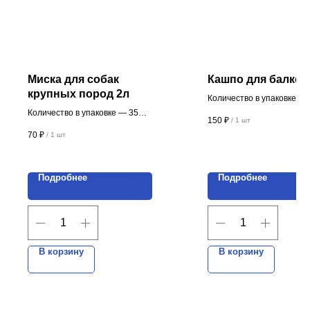
Миска для собак
Кашпо для балкон
крупных пород 2л
Количество в упаковке — 
шт.
Количество в упаковке — 35
150
₽
/
1 шт
Цена указана за 1 шт.
шт.
70
₽
/
1 шт
Цена указана за 1 шт.
Производство пластиковых изделий
ИП Мовсесян Алексей Лукьянович
Подробнее
Подробнее
ИНН 616511704434
ОГРНИП 312616529200040
В корзину
В корзину
НАВИГАЦИЯ
О компании
Каталог