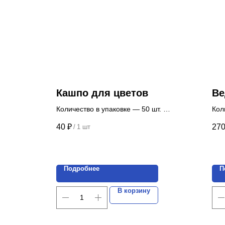
Кашпо для цветов
Ве
Количество в упаковке — 50 шт.
Кол
Цена указана за 1 шт.
зап
40
₽
27
/
1 шт
Цен
Подробнее
П
В корзину