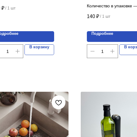
универсальный
а указана за 1 шт.
Количество в упаковке —
0
₽
/
1 шт
40х30см
Цена указана за 1 шт.
140
₽
/
1 шт
одробнее
Подробнее
В корзину
В кор