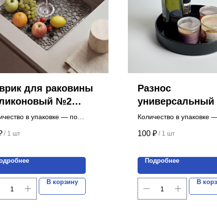
врик для раковины
Разнос
ликоновый №2
универсальный
омашки" 29,5х29,5
ичество в упаковке — по
Количество в упаковке —
росу.
Цена указана за 1 шт.
₽
100
₽
/
1 шт
/
1 шт
а указана за 1 шт.
одробнее
Подробнее
В корзину
В кор