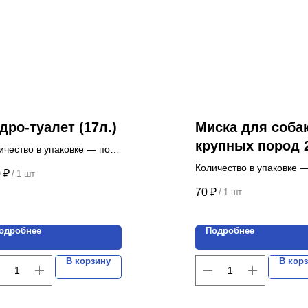
дро-туалет (17л.)
Миска для соба
крупных пород 
ичество в упаковке — по
росу.
Количество в упаковке —
0
₽
/
1 шт
а указана за 1 шт.
Цена указана за 1 шт.
70
₽
/
1 шт
одробнее
Подробнее
В корзину
В кор