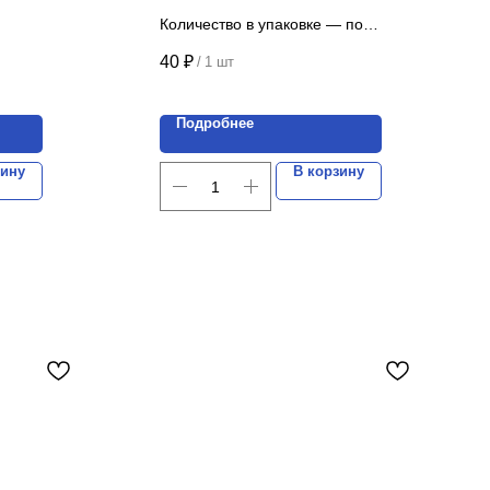
"Камушки" 30х30
Количество в упаковке — по
запросу.
40
₽
/
1 шт
Цена указана за 1 шт.
Подробнее
зину
В корзину