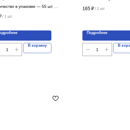
запросу.
ичество в упаковке — 55 шт.
165
₽
/
1 шт
Цена указана за 1 шт.
а указана за 1 шт.
₽
/
1 шт
одробнее
Подробнее
В корзину
В кор