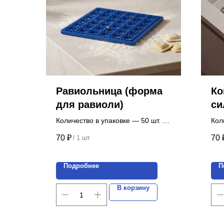
Равиольница (форма
Ко
для равиоли)
си
"Р
Количество в упаковке — 50 шт.
Кол
Цена указана за 1 шт.
зап
70
₽
70
/
1 шт
Цен
Подробнее
П
В корзину