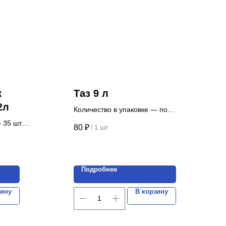
к
Таз 9 л
2л
Количество в упаковке — по
запросу
 35 шт.
80
₽
/
1 шт
Цена указана за 1 шт.
Подробнее
зину
В корзину