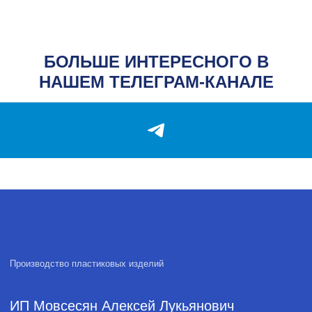
Опт
Контакты
Блог
БОЛЬШЕ ИНТЕРЕСНОГО В
КОНТАКТЫ
НАШЕМ ТЕЛЕГРАМ-КАНАЛЕ
Адрес
Адрес: г. Ростов-на-Дону,
1-я Форматная ул., 20
Телефон
+7 (928) 147-00-
07
Почта
plastika.a@yandex.ru
Часы работы
Пн-Пт: 9:00-18:00
Политика обработки персональных данных
2026, А-Пластика