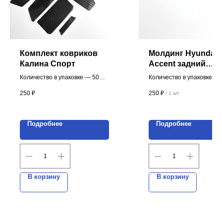
Комплект ковриков
Молдинг Hyundai
Калина Спорт
Accent задний
правый с клипсам
Количество в упаковке — 50
Количество в упаковке — 
шт.)
комплектов.
шт.
250
₽
250
₽
/
1 шт
Цена указана за 1 комплект.
Цена указана за 1 шт.
Производство пластиковых изделий
ИП Мовсесян Алексей Лукьянович
Подробнее
Подробнее
ИНН 616511704434
ОГРНИП 312616529200040
В корзину
В корзину
НАВИГАЦИЯ
О компании
Каталог