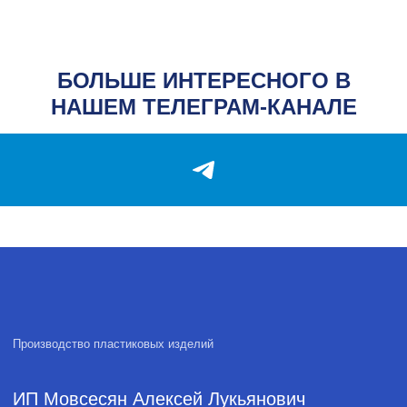
Опт
Контакты
Блог
БОЛЬШЕ ИНТЕРЕСНОГО В
КОНТАКТЫ
НАШЕМ ТЕЛЕГРАМ-КАНАЛЕ
Адрес
Адрес: г. Ростов-на-Дону,
1-я Форматная ул., 20
Телефон
+7 (928) 147-00-
07
Почта
plastika.a@yandex.ru
Часы работы
Пн-Пт: 9:00-18:00
Политика обработки персональных данных
2026, А-Пластика