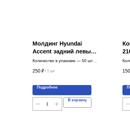
Молдинг Hyundai
Ко
Accent задний левый с
21
клипсами (5 шт.)
Количество в упаковке — 50 шт.
Кол
Цена указана за 1 шт.
ком
250
₽
15
/
1 шт
Цен
Подробнее
П
В корзину