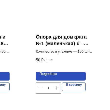
а и
Опора для домкрата
18
№1 (маленькая) d –
 1
40mm, высота – 20mm
— 50
Количество в упаковке — 150 шт.
Цена указана за 1 шт.
50
₽
/
1 шт
ект.
Подробнее
зину
В корзину