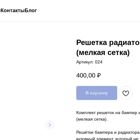
и
Контакты
Блог
Решетка радиато
(мелкая сетка)
Артикул:
024
400,00
₽
В корзину
Комплект решеток на бампер и
(мелкая сетка).
Решётки бампера и радиатора 
кузовный элемент, который н