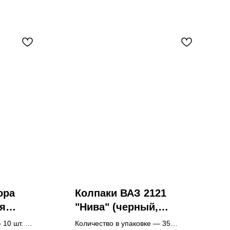
ора
Колпаки ВАЗ 2121
ая
"Нива" (черный,
етка,
серый)
 10 шт.
Количество в упаковке — 35