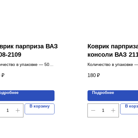
врик парприза ВАЗ
Коврик парприз
08-2109
консоли ВАЗ 21
"Калина"и kalina
ичество в упаковке — 50
Количество в упаковке 
плектов.
комплектов.
0
₽
180
₽
а указана за 1 комплект.
Цена указана за 1 компл
одробнее
Подробнее
В корзину
В кор