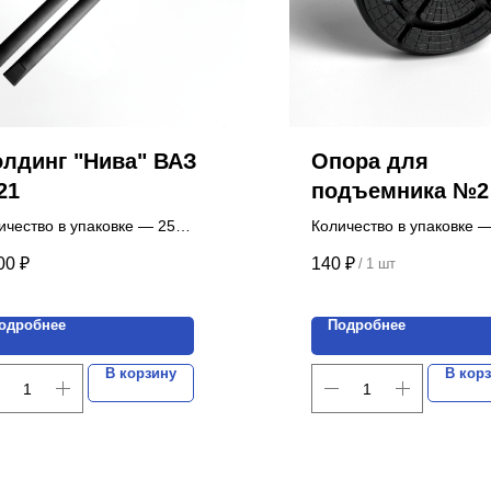
лдинг "Нива" ВАЗ
Опора для
21
подъемника №2 
120mm, высота
ичество в упаковке — 25
Количество в упаковке —
плектов.
Цена указана за 1 шт.
00
₽
140
₽
/
1 шт
а указана за 1 комплект.
одробнее
Подробнее
В корзину
В кор