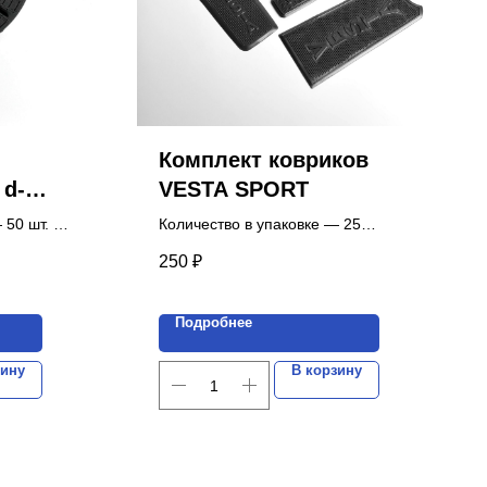
Комплект ковриков
d-
VESTA SPORT
-19mm
 50 шт.
Количество в упаковке — 25
комплектов.
250
₽
Цена указана за 1 комплект.
Подробнее
зину
В корзину