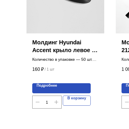
Молдинг Hyundai
Мо
Accent крыло левое с
21
клипсами (1 шт.)
Количество в упаковке — 50 шт.
Кол
Цена указана за 1 шт.
ком
160
₽
1 0
/
1 шт
Цен
Подробнее
П
В корзину