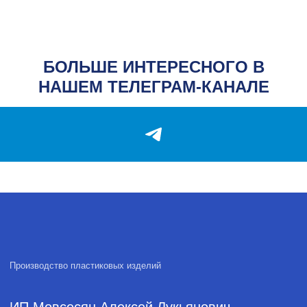
Опт
Контакты
Блог
БОЛЬШЕ ИНТЕРЕСНОГО В
КОНТАКТЫ
НАШЕМ ТЕЛЕГРАМ-КАНАЛЕ
Адрес
Адрес: г. Ростов-на-Дону,
1-я Форматная ул., 20
Телефон
+7 (928) 147-00-
07
Почта
plastika.a@yandex.ru
Часы работы
Пн-Пт: 9:00-18:00
Политика обработки персональных данных
2026, А-Пластика