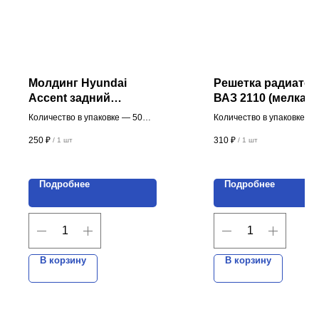
Молдинг Hyundai
Решетка радиатор
Accent задний
ВАЗ 2110 (мелкая
правый с клипсами (5
сетка, крупная сет
Количество в упаковке — 50
Количество в упаковке — 
шт.)
полосы)
шт.
шт.
250
₽
310
₽
/
1 шт
/
1 шт
Цена указана за 1 шт.
Цена указана за 1 шт.
Производство пластиковых изделий
ИП Мовсесян Алексей Лукьянович
Подробнее
Подробнее
ИНН 616511704434
ОГРНИП 312616529200040
В корзину
В корзину
НАВИГАЦИЯ
О компании
Каталог